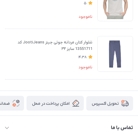
5
ناموجود
شلوار کتان مردانه جوتی جینز JootiJeans کد
13551711 سایز ۳۲
4.38
ناموجود
امکان پرداخت در محل
ضمانت
تحویل اکسپرس
تماس با ما