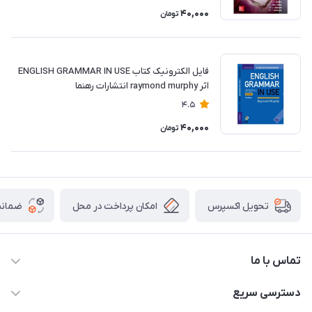
40,000
تومان
فایل الکترونیک کتاب ENGLISH GRAMMAR IN USE
اثر raymond murphy انتشارات رهنما
4.5
40,000
تومان
امکان پرداخت در محل
ضمانت
تحویل اکسپرس
تماس با ما
09172138137
دسترسی سریع