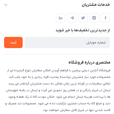
info@digipersian.com
حساب کاربری
خدمات مشتریان
شیراز - معالی آباد دوستان
مجله فروشگاه
قوانین و مقررات
لیست محصولات
حریم خصوصی
درباره ما
از جدید‌ترین تخفیف‌ها با‌ خبر شوید
راهنما
تماس با ما
ثبت
مختصری درباره فروشگاه
فروشگاه آنلاین دیجی پرشین با فراهم آوردن امکان سفارش تنوع گسترده ای از
محصولات مورد نیاز مشتریان توانسته رضایت افراد زیادی را به خود جلب کند.
تمامی سفارشات در کوتاه ترین زمان ممکن به دست مشتریان گرانقدر می رسد.
ارسال در شیراز رایگان و در همان روز تحویل می گردد و ارسال در بقیه شهرستان
ها با پرداخت هزینه ارسال انجام می شود. امکان عودت کالا تا یک هفته وجود
دارد و مبلغ کالا به حساب مشتری بازگشت داده می شود. محصولات تند مصرف و
فاسد شدنی تنها در شیراز قابل سفارش خواهند بود.