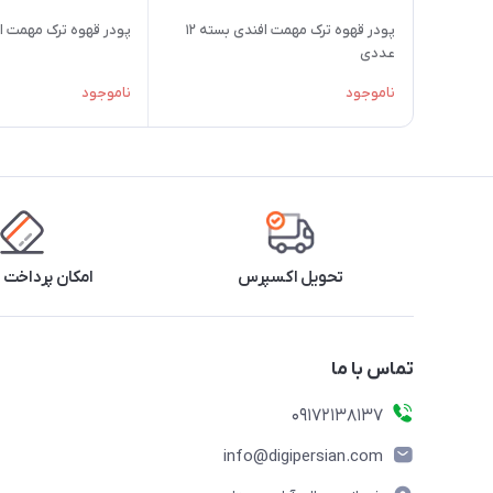
پودر قهوه ترک مهمت افندی بسته ۱۲
پودر قهوه ترک مهمت افندی 50
عددی
ناموجود
ناموجود
تحویل اکسپرس
امکان پرداخت 
تماس با ما
09172138137
info@digipersian.com