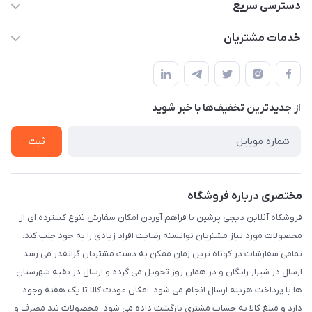
09172138137
دسترسی سریع
info@digipersian.com
حساب کاربری
خدمات مشتریان
شیراز - معالی آباد دوستان
مجله فروشگاه
قوانین و مقررات
لیست محصولات
حریم خصوصی
درباره ما
از جدید‌ترین تخفیف‌ها با‌ خبر شوید
راهنما
تماس با ما
ثبت
مختصری درباره فروشگاه
فروشگاه آنلاین دیجی پرشین با فراهم آوردن امکان سفارش تنوع گسترده ای از
محصولات مورد نیاز مشتریان توانسته رضایت افراد زیادی را به خود جلب کند.
تمامی سفارشات در کوتاه ترین زمان ممکن به دست مشتریان گرانقدر می رسد.
ارسال در شیراز رایگان و در همان روز تحویل می گردد و ارسال در بقیه شهرستان
ها با پرداخت هزینه ارسال انجام می شود. امکان عودت کالا تا یک هفته وجود
دارد و مبلغ کالا به حساب مشتری بازگشت داده می شود. محصولات تند مصرف و