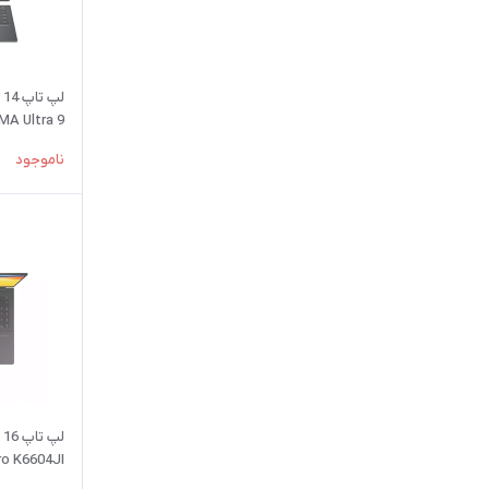
ل
A Ultra 9
SSD INTEL
ناموجود
ل
ro K6604JI