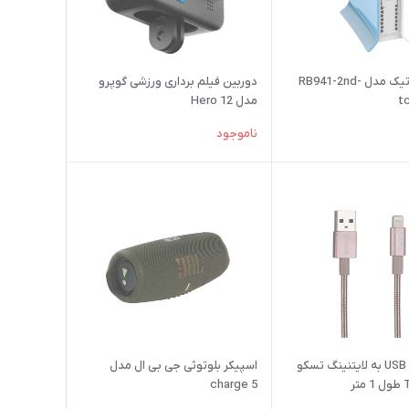
روتر میکروتیک مدل RB941-2nd-
دوربین فیلم برداری ورزشی گوپرو
t
مدل Hero 12
ناموجود
کابل تبدیل USB به لایتنینگ تسکو
اسپیکر بلوتوثی جی بی ال مدل
charge 5