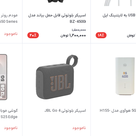
کابل تبدیل USB به لایتنینگ اپل
اسپیکر بلوتوثی قابل حمل بیاند مدل
650 Series
BZ-4500i
1,500,000
ناموجود
1,200,000
20٪
18٪
تومان
تومان
مودم روتر 5G هوآوی مدل H155-
اسپیکر بلوتوثی JBL Go 4
گوشی موبا
ناموجود
ناموجود
گیگابایت - 