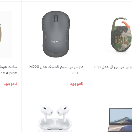
اسپیکر بلوتوثی جی بی ال مدل clip
ماوس بی‌ سیم لاجیتک مدل M220
سایلنت
ase Alpine
oop 49mm
ناموجود
ناموجود