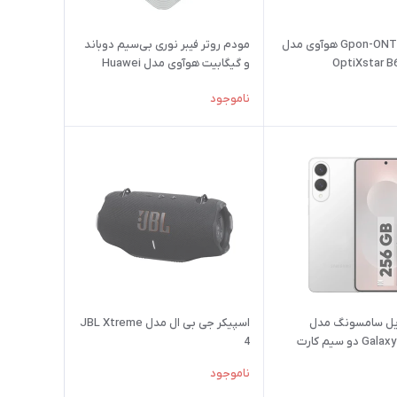
مودم روتر Gpon-ONT هوآوی مدل
مودم روتر فیبر نوری بی‌سیم دوباند
OptiXstar B
و گیگابیت هوآوی مدل Huawei
HS8546X6
ناموجود
یل سامسونگ مدل
اسپیکر جی بی ال مدل JBL Xtreme
Galaxy S25 Edge دو سیم کارت
4
ظرفیت 256 گیگابایت و رم 12
ناموجود
ویتنام