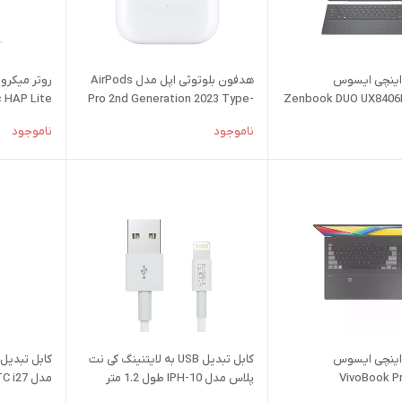
پ تاپ 14 اینچی ایسوس
هدفون بلوتوثی اپل مدل AirPods
c HAP Lite
Pro 2nd Generation 2023 Type-
Zenbook DUO UX8406M
C
185H 32GB 2TB 
ناموجود
ناموجود
پ تاپ 16 اینچی ایسوس
کابل تبدیل USB به لایتنینگ کی نت
VivoBook P
پلاس مدل IPH-10 طول 1.2 متر
مدل TC i27 طول 1 متر