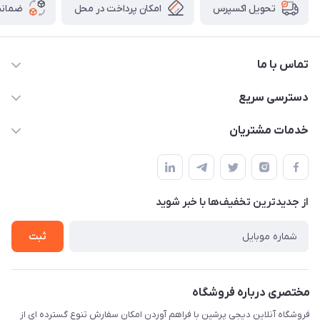
امکان پرداخت در محل
ضمانت
تحویل اکسپرس
تماس با ما
09172138137
دسترسی سریع
info@digipersian.com
حساب کاربری
خدمات مشتریان
شیراز - معالی آباد دوستان
مجله فروشگاه
قوانین و مقررات
لیست محصولات
حریم خصوصی
درباره ما
از جدید‌ترین تخفیف‌ها با‌ خبر شوید
راهنما
تماس با ما
ثبت
مختصری درباره فروشگاه
فروشگاه آنلاین دیجی پرشین با فراهم آوردن امکان سفارش تنوع گسترده ای از