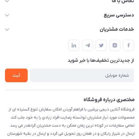
تماس با ما
09172138137
دسترسی سریع
info@digipersian.com
حساب کاربری
خدمات مشتریان
شیراز - معالی آباد دوستان
مجله فروشگاه
قوانین و مقررات
لیست محصولات
حریم خصوصی
درباره ما
از جدید‌ترین تخفیف‌ها با‌ خبر شوید
راهنما
تماس با ما
ثبت
مختصری درباره فروشگاه
فروشگاه آنلاین دیجی پرشین با فراهم آوردن امکان سفارش تنوع گسترده ای از
محصولات مورد نیاز مشتریان توانسته رضایت افراد زیادی را به خود جلب کند.
تمامی سفارشات در کوتاه ترین زمان ممکن به دست مشتریان گرانقدر می رسد.
ارسال در شیراز رایگان و در همان روز تحویل می گردد و ارسال در بقیه شهرستان