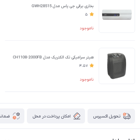
بخاری برقی جی پاس مدل GWH28515
5
ناموجود
هیتر سرامیکی تک الکتریک مدل CH1108-2000FB
4.57
ناموجود
امکان پرداخت در محل
ضمانت
تحویل اکسپرس