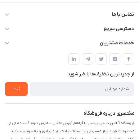
تماس با ما
09172138137
دسترسی سریع
info@digipersian.com
حساب کاربری
خدمات مشتریان
شیراز - معالی آباد دوستان
مجله فروشگاه
قوانین و مقررات
لیست محصولات
حریم خصوصی
درباره ما
از جدید‌ترین تخفیف‌ها با‌ خبر شوید
راهنما
تماس با ما
ثبت
مختصری درباره فروشگاه
فروشگاه آنلاین دیجی پرشین با فراهم آوردن امکان سفارش تنوع گسترده ای از
محصولات مورد نیاز مشتریان توانسته رضایت افراد زیادی را به خود جلب کند.