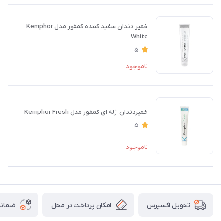
خمیر دندان سفید کننده کمفور مدل Kemphor
White
5
ناموجود
خمیردندان ژله ای کمفور مدل Kemphor Fresh
5
ناموجود
امکان پرداخت در محل
ضمانت
تحویل اکسپرس