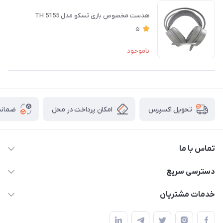
هدست مخصوص بازی تسکو مدل TH 5155
5
ناموجود
امکان پرداخت در محل
ضمانت
تحویل اکسپرس
تماس با ما
09172138137
دسترسی سریع
info@digipersian.com
حساب کاربری
خدمات مشتریان
شیراز - معالی آباد دوستان
مجله فروشگاه
قوانین و مقررات