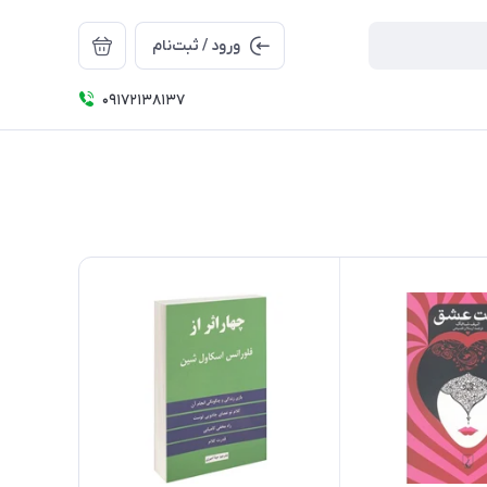
ورود / ثبت‌نام
09172138137