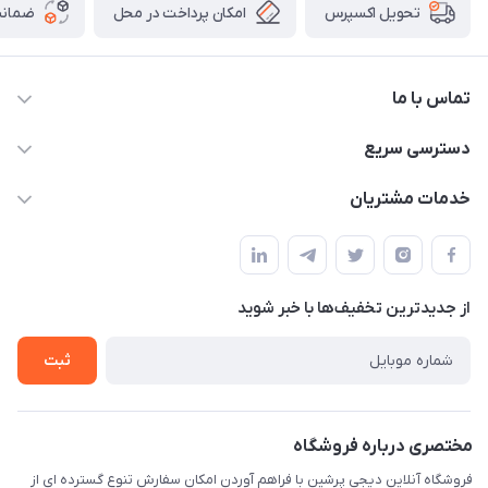
امکان پرداخت در محل
ضمانت
تحویل اکسپرس
تماس با ما
09172138137
دسترسی سریع
info@digipersian.com
حساب کاربری
خدمات مشتریان
شیراز - معالی آباد دوستان
مجله فروشگاه
قوانین و مقررات
لیست محصولات
حریم خصوصی
درباره ما
از جدید‌ترین تخفیف‌ها با‌ خبر شوید
راهنما
تماس با ما
ثبت
مختصری درباره فروشگاه
فروشگاه آنلاین دیجی پرشین با فراهم آوردن امکان سفارش تنوع گسترده ای از