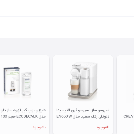
اسپرسو ساز نسپرسو گرن لاتیسیما
مایع رسوب گیر قهوه ساز دلون
دلونگی رنگ سفید مدل EN650.W
مدل ECODECALK حجم 100
میلی لیتر
ناموجود
ناموجود