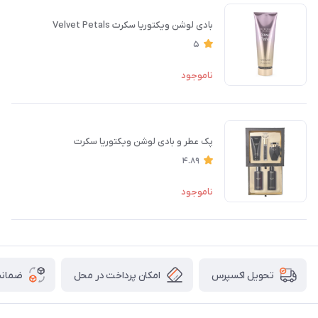
بادی لوشن ویکتوریا سکرت Velvet Petals
5
ناموجود
پک عطر و بادی لوشن ویکتوریا سکرت
4.89
ناموجود
امکان پرداخت در محل
ضمانت
تحویل اکسپرس