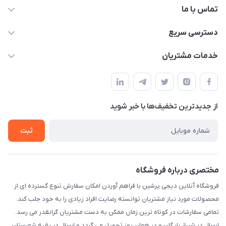
تماس با ما
09172138137
دسترسی سریع
info@digipersian.com
حساب کاربری
خدمات مشتریان
شیراز - معالی آباد دوستان
مجله فروشگاه
قوانین و مقررات
لیست محصولات
حریم خصوصی
درباره ما
از جدید‌ترین تخفیف‌ها با‌ خبر شوید
راهنما
تماس با ما
ثبت
مختصری درباره فروشگاه
فروشگاه آنلاین دیجی پرشین با فراهم آوردن امکان سفارش تنوع گسترده ای از
محصولات مورد نیاز مشتریان توانسته رضایت افراد زیادی را به خود جلب کند.
تمامی سفارشات در کوتاه ترین زمان ممکن به دست مشتریان گرانقدر می رسد.
ارسال در شیراز رایگان و در همان روز تحویل می گردد و ارسال در بقیه شهرستان