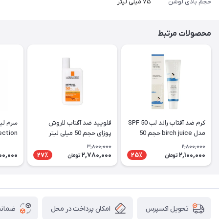
حجم بادی لوشن
۷۵ میلی لیتر
محصولات مرتبط
کرم ضد آفتاب راند لب SPF 50
فلویید ضد آفتاب لاروش
مدل birch juice حجم 50
پوزای حجم 50 میلی لیتر
Perfection
میلی لیتر
3,800,000
2,800,000
000,000
2,780,000
2,100,000
27٪
25٪
تومان
تومان
امکان پرداخت در محل
ضمانت
تحویل اکسپرس