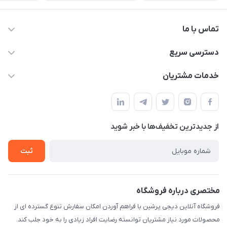
تماس با ما
09172138137
دسترسی سریع
info@digipersian.com
حساب کاربری
خدمات مشتریان
شیراز - معالی آباد دوستان
مجله فروشگاه
قوانین و مقررات
لیست محصولات
حریم خصوصی
درباره ما
از جدید‌ترین تخفیف‌ها با‌ خبر شوید
راهنما
تماس با ما
ثبت
مختصری درباره فروشگاه
فروشگاه آنلاین دیجی پرشین با فراهم آوردن امکان سفارش تنوع گسترده ای از
محصولات مورد نیاز مشتریان توانسته رضایت افراد زیادی را به خود جلب کند.