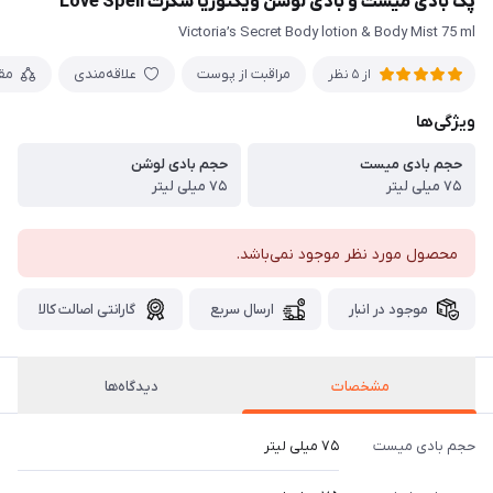
پک بادی میست و بادی لوشن ویکتوریا سکرت Love Spell
Victoria’s Secret Body lotion & Body Mist 75 ml
مراقبت از پوست
علاقه‌مندی
مق
از 5 نظر
ویژگی‌ها
حجم بادی میست
حجم بادی لوشن
۷۵ میلی لیتر
۷۵ میلی لیتر
محصول مورد نظر موجود نمی‌باشد.
موجود در انبار
ارسال سریع
گارانتی اصالت کالا
مشخصات
دیدگاه‌ها
حجم بادی میست
۷۵ میلی لیتر