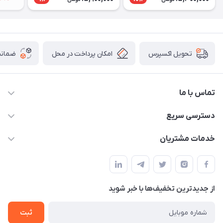
امکان پرداخت در محل
ضمانت
تحویل اکسپرس
تماس با ما
09172138137
دسترسی سریع
info@digipersian.com
حساب کاربری
خدمات مشتریان
شیراز - معالی آباد دوستان
مجله فروشگاه
قوانین و مقررات
لیست محصولات
حریم خصوصی
درباره ما
از جدید‌ترین تخفیف‌ها با‌ خبر شوید
راهنما
تماس با ما
ثبت