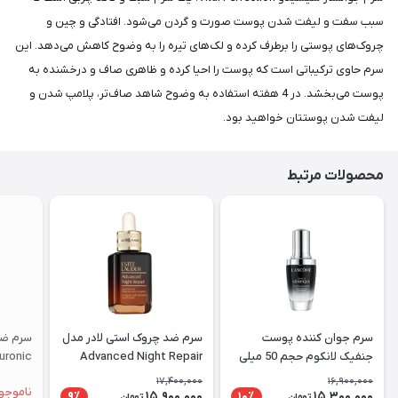
سبب سفت و لیفت شدن پوست صورت و گردن می‌شود. افتادگی و چین و
چروک‌های پوستی را برطرف کرده و لک‌های تیره را به وضوح کاهش می‌دهد. این
سرم حاوی ترکیباتی است که پوست را احیا کرده و ظاهری صاف و درخشنده به
پوست می‌بخشد. در 4 هفته استفاده به وضوح شاهد صاف‌تر، پلامپ شدن و
لیفت شدن پوستتان خواهید بود.
محصولات مرتبط
سرم جوان کننده پوست
سرم ضد چروک استی لادر مدل
سرم ضد
جنفیک لانکوم حجم 50 میلی
Advanced Night Repair
luronic
لیتر
حجم 10۰ میلی لیتر
Acid
17,400,000
16,900,000
ناموجو
15,900,000
15,300,000
9٪
10٪
تومان
تومان