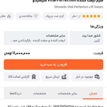
سرم لیفت کننده Vital Perfection شیسیدو
Shiseido Vital Perfection Lift Serum
کرم ضد چروک
علاقه‌مندی
مقای
از 1 نظر
ویژگی‌ها
کشور مبدا برند
سایر مشخصات
ژاپن
لیفت کننده و سفت کننده ، بازگرداندن حجم از دست رفته پوست ، ضد پیری و کاهش چین و چروک ، درخشان کننده و روشن کننده
11,000,000
قیمت:
تومان
افزودن به سبدخرید
موجود در انبار
ارسال سریع
گارانتی اصالت کالا
معرفی
سایر مشخصات
مشخصات
دیدگاه‌ها
سرم جوانساز شیسیدو Vital Perfection، یک سرم سبک و فاقد چربی است که