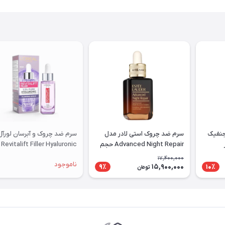
جنفیک
سرم ضد چروک استی لادر مدل
سرم ضد چروک و آبرسان لورآل
Advanced Night Repair حجم
Revitalift Filler Hyaluronic
10۰ میلی لیتر
Acid
17,400,000
ناموجود
15,900,000
9٪
10٪
تومان