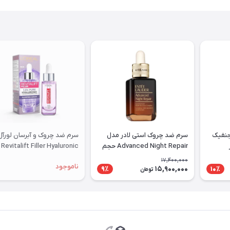
جنفیک
سرم ضد چروک استی لادر مدل
سرم ضد چروک و آبرسان لورآل
Advanced Night Repair حجم
Revitalift Filler Hyaluronic
10۰ میلی لیتر
Acid
17,400,000
ناموجود
15,900,000
9٪
10٪
تومان