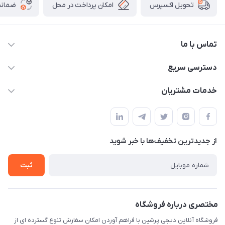
امکان پرداخت در محل
ضمانت
تحویل اکسپرس
تماس با ما
09172138137
دسترسی سریع
info@digipersian.com
حساب کاربری
خدمات مشتریان
شیراز - معالی آباد دوستان
مجله فروشگاه
قوانین و مقررات
لیست محصولات
حریم خصوصی
درباره ما
از جدید‌ترین تخفیف‌ها با‌ خبر شوید
راهنما
تماس با ما
ثبت
مختصری درباره فروشگاه
فروشگاه آنلاین دیجی پرشین با فراهم آوردن امکان سفارش تنوع گسترده ای از