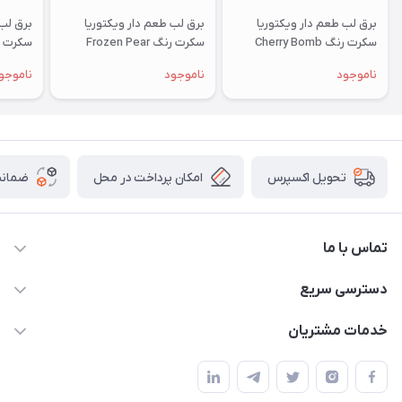
برق لب طعم دار ویکتوریا
برق لب طعم دار ویکتوریا
برق لب 
سکرت رنگ Cherry Bomb
سکرت رنگ Frozen Pear
سکرت Strawberry Fizz
ناموجود
ناموجود
ناموجو
امکان پرداخت در محل
ضمانت
تحویل اکسپرس
تماس با ما
09172138137
دسترسی سریع
info@digipersian.com
حساب کاربری
خدمات مشتریان
شیراز - معالی آباد دوستان
مجله فروشگاه
قوانین و مقررات
لیست محصولات
حریم خصوصی