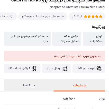
اسپرسو ساز نسپرسو مدل کریتیستا پرو CREATISTA PRO
Nespresso Creatista ProStainless Steel
قهوه ساز، چای ساز و آب میوه گیر
علاقه‌
از 3 نظر
ویژگی‌ها
توان
جنس بدنه
سیستم شست‌وشوی خودکار
۱۵۰۰ وات
استیل ضدزنگ
دارد
محصول مورد نظر موجود نمی‌باشد.
موجود در انبار
ارسال سریع
گارانتی اصالت کالا
مشخصات
دیدگاه‌ها
توان
۱۵۰۰ وات