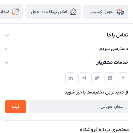
امکان پرداخت در محل
ضمانت
تحویل اکسپرس
تماس با ما
09172138137
دسترسی سریع
info@digipersian.com
حساب کاربری
خدمات مشتریان
شیراز - معالی آباد دوستان
مجله فروشگاه
قوانین و مقررات
لیست محصولات
حریم خصوصی
درباره ما
از جدید‌ترین تخفیف‌ها با‌ خبر شوید
راهنما
تماس با ما
ثبت
مختصری درباره فروشگاه