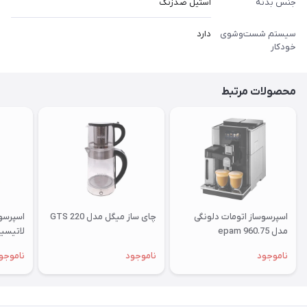
جنس بدنه
استیل ضدزنگ
سیستم شست‌وشوی
دارد
خودکار
محصولات مرتبط
اسپرسوساز اتومات دلونگی
چای ساز میگل مدل GTS 220
اسپرسو
مدل epam 960.75
لاتیسی
مدل EN650.W
ناموجود
ناموجود
ناموجو