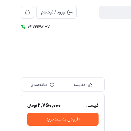
ورود / ثبت‌نام
09172138137
مقایسه
علاقه‌مندی
2,750,000
قیمت:
تومان
افزودن به سبدخرید