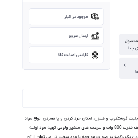
موجود در انبار
ارسال سریع
 محصول
پارچ پلاستیکی جداگانه همراه با درب برای استفاده بعنوان ظرف خردکن یا همزن ، سری همزن با قابلیت همزدن تخم مرغ و خامه و ... ، پایه نگهدارنده محصول
گارانتی اصالت کالا
ا
و با دو قابلیت گوشتکوب و همزن، امکان خرد کردن و یا همزدن انواع مواد
غذایی را ظرف مدت کوتاهی میسر می سازد. بدنه پلاستیکی بسیار مقاوم و مستحکم ساخته شده و با گذشت زمان دچار فرسایش نمی گردد. به لطف قدرت 800 وات و سرعت های متغیر ولومی تهیه مود اولیه
Mige به عملکرد توربو نیز مجهز گردیده و تنها با فشردن یک دکمه در صورت مواجهه با مود سخت تر، می توان از آن