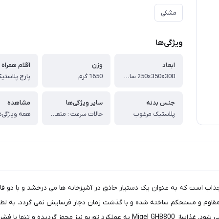
مشکی
ویژگی‌ها
ابعاد
وزن
اقلام همراه
250x350x300 سانتی‌متر
1650 گرم
جنس بدنه
سایر ویژگی‌ها
مشاهده
پلاستیک مرغوب
حالات سرعت : متعیر ولومی ، دارای عملکرد توربو ، قابلیت استفاده سری مخلوط کن در مواد داغ
همه ویژگی‌ه
اهی با طراحی متفاوت و جذاب است که به عنوان یک دستیار حاذق در آشپزخانه ها می درخشد 
وعده های غذایی متنوع و لذیذ، بدون دردسر و زحمت، لذتبخش می شود. غذاساز l GHB800