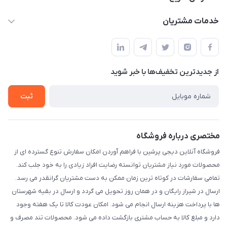
info@digipersian.com
حساب کاربری
خدمات مشتریان
شیراز - معالی آباد دوستان
مجله فروشگاه
قوانین و مقررات
لیست محصولات
حریم خصوصی
درباره ما
از جدید‌ترین تخفیف‌ها با‌ خبر شوید
راهنما
تماس با ما
ثبت
مختصری درباره فروشگاه
فروشگاه آنلاین دیجی پرشین با فراهم آوردن امکان سفارش تنوع گسترده ای از
محصولات مورد نیاز مشتریان توانسته رضایت افراد زیادی را به خود جلب کند.
تمامی سفارشات در کوتاه ترین زمان ممکن به دست مشتریان گرانقدر می رسد.
ارسال در شیراز رایگان و در همان روز تحویل می گردد و ارسال در بقیه شهرستان
ها با پرداخت هزینه ارسال انجام می شود. امکان عودت کالا تا یک هفته وجود
دارد و مبلغ کالا به حساب مشتری بازگشت داده می شود. محصولات تند مصرف و