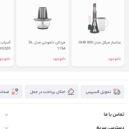
غذاساز میگل مدل GHB 800
خردکن دلمونتی مدل DL
آسیاب 
KG520
115A
ناموجود
ناموجود
ناموجو
امکان پرداخت در محل
ضمانت
تحویل اکسپرس
تماس با ما
09172138137
دسترسی سریع