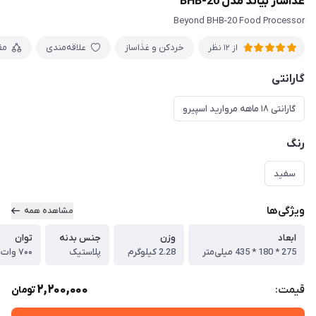
غذاساز بیاند مدل BHB-20
Beyond BHB-20 Food Processor
خردکن و غذاساز
علاقه‌مندی
مق
از 12 نظر
گارانتی
گارانتی ۱۸ ماهه مروارید اسپیرو
رنگ
سفید
ویژگی‌ها
مشاهده همه
ابعاد
وزن
جنس بدنه
توان
275 * 180 * 435 میلی‌متر
2.28 کیلوگرم
پلاستیک
۷۰۰ وات
2,200,000
قیمت:
تومان