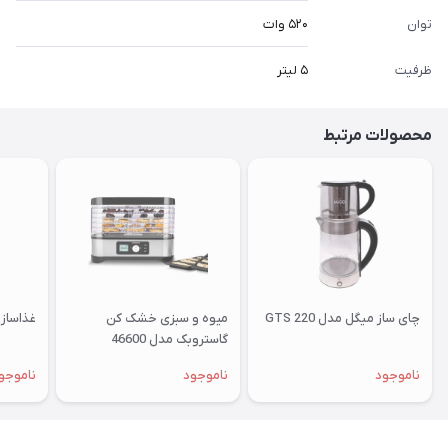
توان
۵۲۰ وات
ظرفیت
۵ لیتر
محصولات مرتبط
چای ساز میگل مدل GTS 220
میوه و سبزی خشک کن
غذاساز می
گاستروبک مدل 46600
ناموجود
ناموجود
ناموجو