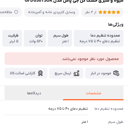
میوه و سبزی خشک کن جی پاس مدل GFD63013UK
وسایل کاربردی خانه و آشپزخانه
علاقه‌من
از 4 نظر
ویژگی‌ها
محدوده تنظیم دما
طول سیم
توان
ظرفیت
تنظیم دمای ۴۰ تا ۷۵ درجه
۱ متر
۵۲۰ وات
۵ لیتر
محصول مورد نظر موجود نمی‌باشد.
موجود در انبار
ارسال سریع
گارانتی اصالت کالا
مشخصات
دیدگاه‌ها
محدوده تنظیم دما
تنظیم دمای ۴۰ تا ۷۵ درجه
طول سیم
۱ متر