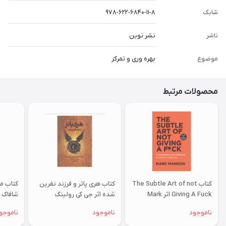
شابک
۹۷۸-۶۲۲-۶۸۴۰-۱۱-۸
ناشر
نشر نوین
موضوع
بهره وری و تمرکز
محصولات مرتبط
کتاب The Subtle Art of not
کتاب هری پاتر و فرزند نفرین
کتاب م
Giving A Fuck اثر Mark
شده اثر جی کی رولینگ
شافاک
Manson انتشارات زبان مهر
ناموجود
ناموجود
ناموجو