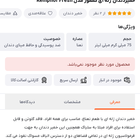
خمیردندان ژله ای کمفور مدل Kemphor Fresh
خمیر دندان
علاقه‌مندی
مقایس
از 2 نظر
ویژگی‌ها
حجم
عصاره
خصوصیت
75 میلی گرم میلی لیتر
نعنا
ضد پوسیدگی و حافظ مینای دندان
محصول مورد نظر موجود نمی‌باشد.
موجود در انبار
ارسال سریع
گارانتی اصالت کالا
معرفی
مشخصات
دیدگاه‌ها
خمیر دندان ژله ای با طعم نعناع، مناسب برای همه افراد، فاقد گلوتن و قابل
استفاده برای افراد مبتلا به سلیاک همچنین این خمیر دندان به جهت
فرمولاسیون ژله ای در تمامی فضاهای دو از دسترس الیاف مسواک نفوذ می کند.