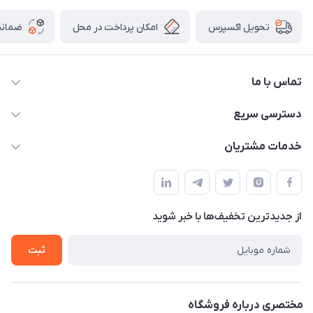
امکان پرداخت در محل
ضمانت
تحویل اکسپرس
تماس با ما
09172138137
دسترسی سریع
info@digipersian.com
حساب کاربری
خدمات مشتریان
شیراز - معالی آباد دوستان
مجله فروشگاه
قوانین و مقررات
لیست محصولات
حریم خصوصی
درباره ما
از جدید‌ترین تخفیف‌ها با‌ خبر شوید
راهنما
تماس با ما
ثبت
مختصری درباره فروشگاه