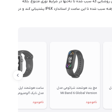
قتی که بدانید این صفحه‌نمایش توانایی ارائه حداکثر روشنایی 3000 نیت (nits) را هم دارد. میزان روشنایی که سبب شده تا نه‌تنها در شرایط نوری متنوع، بلکه
برای مثال زیر تابش مستقیم نور خورشید هم وضوح تصویر بی‌نظیری را از آن شاهد باشید. متریال تیتانیموم برای فریم و تکنولوژی ساخت پیشرفته سبب شده تا این ساعت از استاندارد IP6X پشتیبانی کند و در
ل سری 6 مدل
مچ بند هوشمند شیائومی مدل
ساعت هوشمند اپل واچ سری 3
Mi Band 6 Global Version
مدل نایک آلومنیومی 38 میلی
متری خاکستری
ناموجود
ناموجود