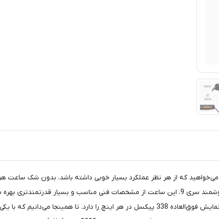
بهترین انتخاب‌های ممکن برای شما باشد. به نسبت ساعت‌های هوشمند سری 9، این ساعت از مشخصات فنی
ابعاد 1.92 اینچ و رزولوشن 410×502 پیکسل هستیم که توانایی نمایش فوق‌العاده 338 پیکسل در هر