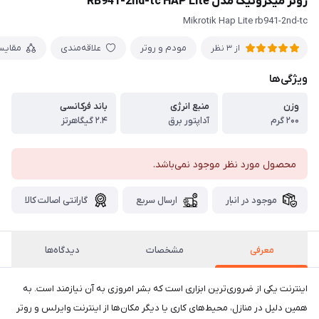
روتر میکروتیک مدل RB941-2nd-tc HAP Lite
Mikrotik Hap Lite rb941-2nd-tc
مودم و روتر
علاقه‌مندی
مقایس
از 3 نظر
ویژگی‌ها
وزن
منبع انرژی
باند فرکانسی
۲۰۰ گرم
آداپتور برق
۲.۴ گیگاهرتز
محصول مورد نظر موجود نمی‌باشد.
موجود در انبار
ارسال سریع
گارانتی اصالت کالا
معرفی
مشخصات
دیدگاه‌ها
اینترنت یکی از ضروری‌ترین ابزاری است که بشر امروزی به آن نیازمند است. به
همین دلیل در منازل، محیط‌های کاری یا دیگر مکان‌ها از اینترنت وایرلس و روتر