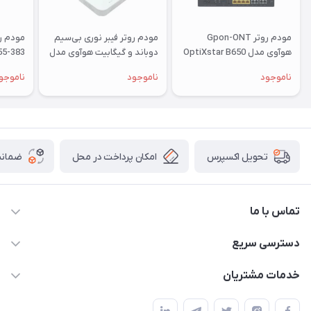
مودم روتر Gpon-ONT
مودم روتر فیبر نوری بی‌سیم
هوآوی مدل OptiXstar B650
دوباند و گیگابیت هوآوی مدل
55-383
Huawei HS8546X6
Series
ناموجود
ناموجود
ناموجو
امکان پرداخت در محل
ضمانت
تحویل اکسپرس
تماس با ما
09172138137
دسترسی سریع
info@digipersian.com
حساب کاربری
خدمات مشتریان
شیراز - معالی آباد دوستان
مجله فروشگاه
قوانین و مقررات