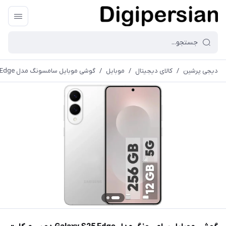
دیجی پرشین
/
کالای دیجیتال
/
موبایل
/
گوشی موبایل سامسونگ مدل Galaxy S25 Edge دو سیم کارت ظرفیت 256 گیگابایت و رم 12 گیگابایت - ویتنام