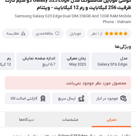
گوشی موبایل سامسونگ مدل Galaxy S25 Edge دو سیم کارت
ظرفیت 256 گیگابایت و رم 12 گیگابایت - ویتنام
Samsung Galaxy S25 Edge Dual SIM 256GB And 12GB RAM Mobile
Phone - Vietnam
موبایل
علاقه‌مندی
مقایسه
از 1 نظر
ویژگی‌ها
مدل
زمان معرفی
اندازه صفحه نمایش
رم
Galaxy S۲۵ Edge
May 2025
6.7 اینچ
12 گیگابایت
محصول مورد نظر موجود نمی‌باشد.
موجود در انبار
ارسال سریع
گارانتی اصالت کالا
معرفی
مشخصات
دیدگاه‌ها