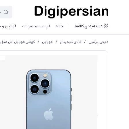
دسته‌بندی کالاها
خانه
لیست محصولات
قوانین و 
دیجی پرشین
/
کالای دیجیتال
/
موبایل
/
گوشی موبایل اپل مدل iPhone 13 Pro Max A2413 دو سیم‌ کارت ظرفیت 256 گیگابایت و رم 6 گیگابای