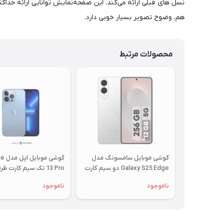
هم، وضوح تصویر بسیار خوبی دارد.
محصولات مرتبط
گوشی موبایل سامسونگ مدل
گوشی م
Galaxy S25 Edge دو سیم کارت
ظرفیت 256 گیگابایت و رم 12
گیگابایت و رم 6 گیگابایت
ناموجود
ناموجود
گیگابایت - ویتنام