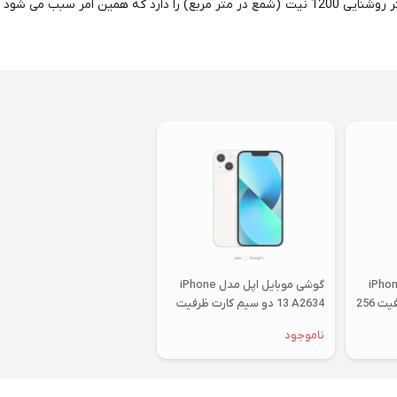
نسل های قبلی ارائه می‌کند. این صفحه‌نمایش توانایی ارائه حداکثر روشنایی 1200 نیت (شمع در متر
وبایل اپل مدل iPhone
گوشی موبایل اپل مدل iPhone
13 Pro تک سیم کارت ظرفیت 256
13 A2634 دو سیم‌ کارت ظرفیت
128 گیگابایت و رم 4 گیگابایت
ناموجود