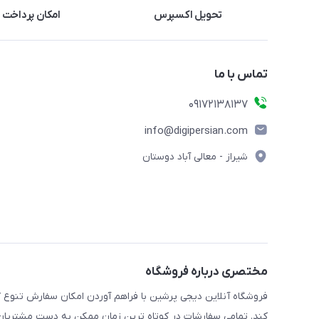
تحویل اکسپرس
امکان پرداخت 
تماس با ما
09172138137
info@digipersian.com
شیراز - معالی آباد دوستان
مختصری درباره فروشگاه
فروشگاه آنلاین دیجی پرشین با فراهم آوردن امکان سفارش تنوع گ
کند. تمامی سفارشات در کوتاه ترین زمان ممکن به دست مشتریان گر