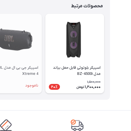
محصولات مرتبط
اسپیکر بلوتوثی قابل حمل بیاند
اسپیکر جی 
مدل BZ-4500i
Xtreme 4
1,500,000
ناموجود
1,200,000
20٪
تومان