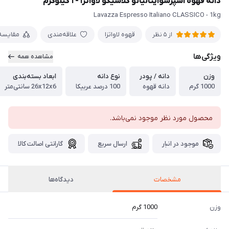
دانه قهوه اسپرسوایتالیانو کلاسیکو لاواتزا - ۱ کیلوگرم
Lavazza Espresso Italiano CLASSICO - 1kg
قهوه لاواتزا
علاقه‌مندی
مقایسه
از 5 نظر
ویژگی‌ها
مشاهده همه
وزن
دانه / پودر
نوع دانه
ابعاد بسته‌بندی
1000 گرم
دانه قهوه
100 درصد عربیکا
26x12x6 سانتی‌متر
محصول مورد نظر موجود نمی‌باشد.
موجود در انبار
ارسال سریع
گارانتی اصالت کالا
مشخصات
دیدگاه‌ها
وزن
1000 گرم