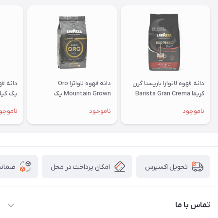
دانه قهوه لاتوازا باریستا گرن
دانه قهوه لاواتزا Oro
کریما Barista Gran Crema
Mountain Grown یک
یک کیل
کیلوگرمی
ناموجود
ناموجود
ناموجو
امکان پرداخت در محل
ضمانت
تحویل اکسپرس
تماس با ما