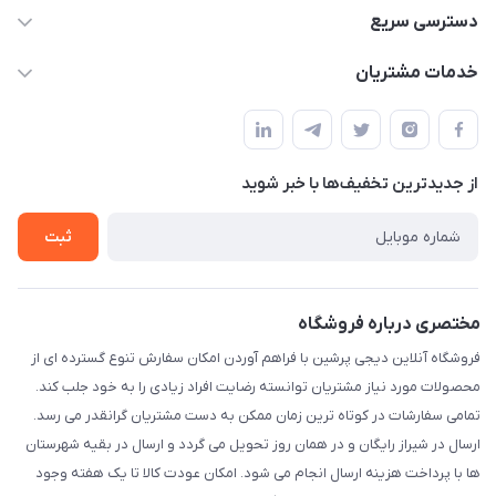
09172138137
دسترسی سریع
info@digipersian.com
حساب کاربری
خدمات مشتریان
شیراز - معالی آباد دوستان
مجله فروشگاه
قوانین و مقررات
لیست محصولات
حریم خصوصی
درباره ما
از جدید‌ترین تخفیف‌ها با‌ خبر شوید
راهنما
تماس با ما
ثبت
مختصری درباره فروشگاه
فروشگاه آنلاین دیجی پرشین با فراهم آوردن امکان سفارش تنوع گسترده ای از
محصولات مورد نیاز مشتریان توانسته رضایت افراد زیادی را به خود جلب کند.
تمامی سفارشات در کوتاه ترین زمان ممکن به دست مشتریان گرانقدر می رسد.
ارسال در شیراز رایگان و در همان روز تحویل می گردد و ارسال در بقیه شهرستان
ها با پرداخت هزینه ارسال انجام می شود. امکان عودت کالا تا یک هفته وجود