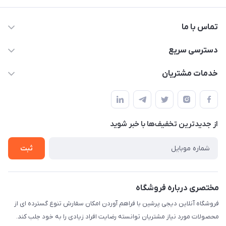
تماس با ما
09172138137
دسترسی سریع
info@digipersian.com
حساب کاربری
خدمات مشتریان
شیراز - معالی آباد دوستان
مجله فروشگاه
قوانین و مقررات
لیست محصولات
حریم خصوصی
درباره ما
از جدید‌ترین تخفیف‌ها با‌ خبر شوید
راهنما
تماس با ما
ثبت
مختصری درباره فروشگاه
فروشگاه آنلاین دیجی پرشین با فراهم آوردن امکان سفارش تنوع گسترده ای از
محصولات مورد نیاز مشتریان توانسته رضایت افراد زیادی را به خود جلب کند.