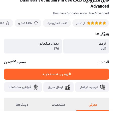
فایل الکترونیک کتاب Business Vocabulary In Use
Advanced
Business Vocabulary In Use Advanced
کتاب الکترونیک
علاقه‌مندی
مقا
از 1 نظر
ویژگی‌ها
فرمت
تعداد صفحات
176
pdf
40,000
قیمت:
تومان
افزودن به سبدخرید
موجود در انبار
ارسال سریع
گارانتی اصالت کالا
معرفی
مشخصات
دیدگاه‌ها