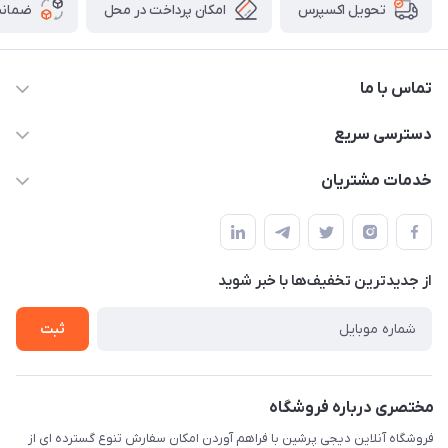
امکان پرداخت در محل
ضمانت
تحویل اکسپرس
تماس با ما
09172138137
دسترسی سریع
info@digipersian.com
حساب کاربری
خدمات مشتریان
شیراز - معالی آباد دوستان
مجله فروشگاه
قوانین و مقررات
لیست محصولات
حریم خصوصی
درباره ما
از جدید‌ترین تخفیف‌ها با‌ خبر شوید
راهنما
تماس با ما
ثبت
مختصری درباره فروشگاه
فروشگاه آنلاین دیجی پرشین با فراهم آوردن امکان سفارش تنوع گسترده ای از