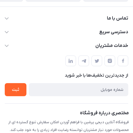
تماس با ما
09172138137
دسترسی سریع
info@digipersian.com
حساب کاربری
خدمات مشتریان
شیراز - معالی آباد دوستان
مجله فروشگاه
قوانین و مقررات
لیست محصولات
حریم خصوصی
درباره ما
از جدید‌ترین تخفیف‌ها با‌ خبر شوید
راهنما
تماس با ما
ثبت
مختصری درباره فروشگاه
فروشگاه آنلاین دیجی پرشین با فراهم آوردن امکان سفارش تنوع گسترده ای از
محصولات مورد نیاز مشتریان توانسته رضایت افراد زیادی را به خود جلب کند.