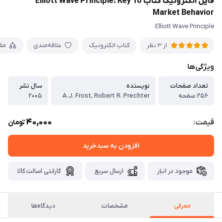
فایل الکترونیک کتاب Elliott Wave Principle: Key To
Market Behavior
Elliott Wave Principle
کتاب الکترونیک
علاقه‌مندی
مق
از 3 نظر
ویژگی‌ها
تعداد صفحات
نویسنده
سال نشر
۲۵۶ صفحه
A.J. Frost, Robert R. Prechter
۲۰۰۵
40,000
قیمت:
تومان
افزودن به سبدخرید
موجود در انبار
ارسال سریع
گارانتی اصالت کالا
معرفی
مشخصات
دیدگاه‌ها