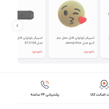
اسپیکر بلوتوثی قابل حمل جم
اسپیکر بلوتوثی قابل حمل انرجایزر
آدیو مدل Jamoji Kiss
مدل BTS104
ناموجود
ناموجود
اصالت کالا
پشتیبانی ۲۴ ساعته