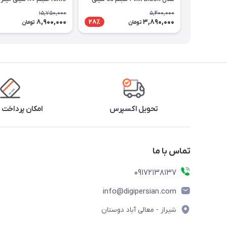
لیتر
15,750,000
5,400,000
8,900,000
3,890,000
28٪
تومان
تومان
تحویل اکسپرس
امکان پرداخت 
تماس با ما
09172138137
info@digipersian.com
شیراز - معالی آباد دوستان