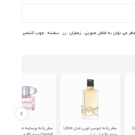
در این عطر می توان به فلفل صورتی ، زعفران ، رز ، بنفشه ، چوب کشمیر
Cas
عطر زنانه ایوسن لورن مدل Libre
عطر زنانه ورساچه مدل Bright
حجم ۹۰ میلی لیتر
Crystal حجم 90 میلی لیتر