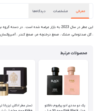
معرفی
مشخصات
دیدگاه‌ها
این عطر در سال 2023 به بازار عرضه شده است . 
، گل صدتومانی، مشک ، صمغ درختچه مر، صمغ کندر ، آمبروکسان ا
محصولات مرتبط
پک دو عددی ادو پرفیوم دفکتو
تستر عطر ادکلن تیزیانا تر
مدل ‌‌Pink Black حجم 50 میلی
Kirke حجم ۱۰۰ میلی لیتر