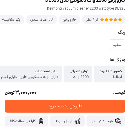
جاروبرقی 2200 وات دلمونتی مدل DL325
Delmonti vacuum cleaner 2200 watt type DL325
جاروبرقی
علاقه‌مندی
مقایسه
از 4 نظر
رنگ
سفید
ویژگی‌ها
کشور مبدا برند
توان مصرفی
سایر مشخصات
ایتالیا
2200 وات
3,000,000
قیمت:
تومان
افزودن به سبدخرید
موجود در انبار
ارسال سریع
گارانتی اصالت کالا