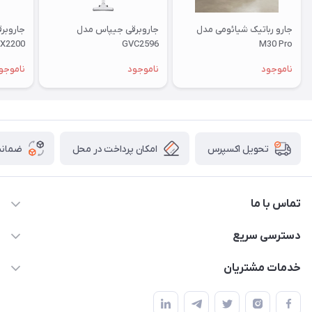
جارو رباتیک شیائومی مدل
جاروبرقی جیپاس مدل
جاروبر
X2200
GVC2596
M30 Pro
ناموجود
ناموجود
ناموجو
امکان پرداخت در محل
ضمانت
تحویل اکسپرس
تماس با ما
09172138137
دسترسی سریع
info@digipersian.com
حساب کاربری
خدمات مشتریان
شیراز - معالی آباد دوستان
مجله فروشگاه
قوانین و مقررات
لیست محصولات