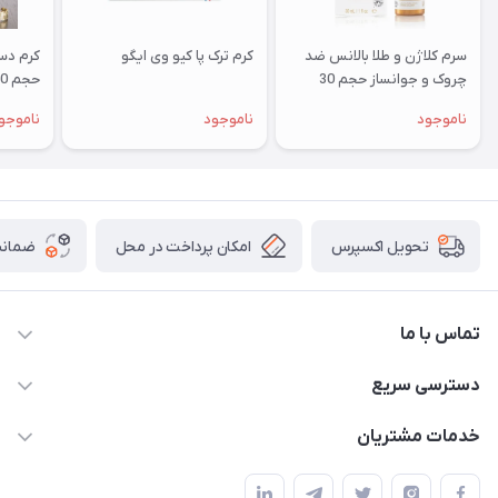
سرم کلاژن و طلا بالانس ضد
کرم ترک پا کیو وی ایگو
چروک و جوانساز حجم 30
حجم 50 میلی لیتر
میلی لیتر
ناموجود
ناموجود
ناموجو
امکان پرداخت در محل
ضمانت
تحویل اکسپرس
تماس با ما
09172138137
دسترسی سریع
info@digipersian.com
حساب کاربری
خدمات مشتریان
شیراز - معالی آباد دوستان
مجله فروشگاه
قوانین و مقررات