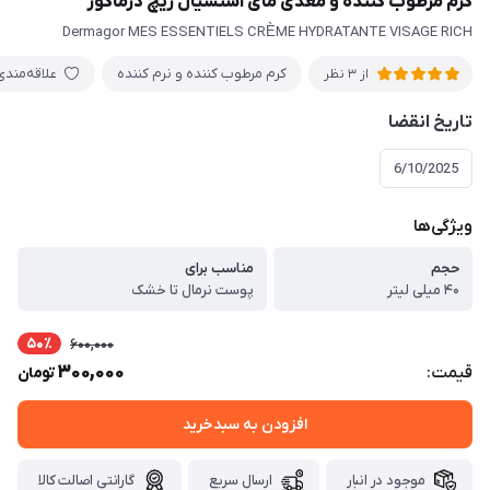
کرم مرطوب کننده و مغذی مای اسنشیال ریچ درماگور
Dermagor MES ESSENTIELS CRÈME HYDRATANTE VISAGE RICH
کرم مرطوب کننده و نرم کننده
علاقه‌مندی
از 3 نظر
تاریخ انقضا
6/10/2025
ویژگی‌ها
حجم
مناسب برای
۴۰ میلی لیتر
پوست نرمال تا خشک
50٪
600,000
300,000
قیمت:
تومان
افزودن به سبدخرید
موجود در انبار
ارسال سریع
گارانتی اصالت کالا