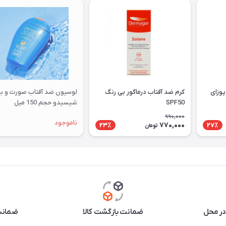
پوزای
کرم ضد آفتاب درماگور بی رنگ
لوسیون ضد آفتاب صورت و ب
SPF50
شیسیدو حجم 150 میل
990,000
ناموجود
770,000
23٪
27٪
تومان
در محل
ضمانت بازگشت کالا
ضمانت 