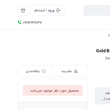
ورود / ثبت‌نام
09172138137
De
مقایسه
علاقه‌مندی
محصول مورد نظر موجود نمی‌باشد.
ات
حداکثر حفاظت از سطح و عمق پوست ، کاهش چروک های سطحی و علایم پیری ناشی از نور خورشید