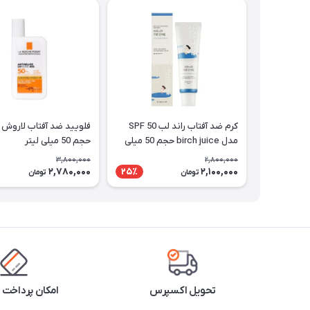
کرم ضد آفتاب راند لب SPF 50
فلویید ضد آفتاب لاروش 
مدل birch juice حجم 50 میلی
حجم 50 میلی لیتر
لیتر
3,800,000
2,800,000
2,780,000
2,100,000
25٪
تومان
تومان
تحویل اکسپرس
امکان پرداخت 