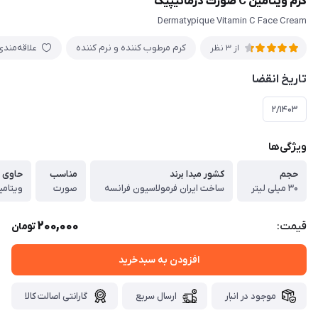
کرم ویتامین C صورت درماتیپیک
Dermatypique Vitamin C Face Cream
کرم مرطوب کننده و نرم کننده
علاقه‌مندی
از 3 نظر
تاریخ انقضا
۲/۱۴۰۳
ویژگی‌ها
حجم
کشور مبدا برند
مناسب
حاوی
۳۰ میلی لیتر
ساخت ایران فرمولاسیون فرانسه
صورت
ویتامین C و هیالورو
200,000
قیمت:
تومان
افزودن به سبدخرید
موجود در انبار
ارسال سریع
گارانتی اصالت کالا