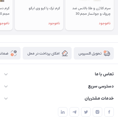
سرم کلاژن و طلا بالانس ضد
کرم ترک پا کیو وی ایگو
چروک و جوانساز حجم 30
حجم 50 میلی لیتر
میلی لیتر
ناموجود
ناموجود
ناموجو
امکان پرداخت در محل
ضمانت
تحویل اکسپرس
تماس با ما
09172138137
دسترسی سریع
info@digipersian.com
حساب کاربری
خدمات مشتریان
شیراز - معالی آباد دوستان
مجله فروشگاه
قوانین و مقررات
لیست محصولات
حریم خصوصی