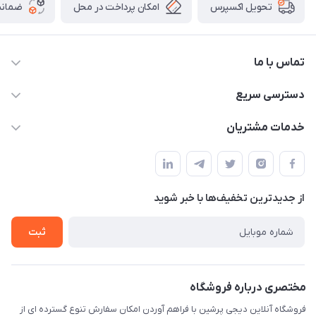
امکان پرداخت در محل
ضمانت
تحویل اکسپرس
تماس با ما
09172138137
دسترسی سریع
info@digipersian.com
حساب کاربری
خدمات مشتریان
شیراز - معالی آباد دوستان
مجله فروشگاه
قوانین و مقررات
لیست محصولات
حریم خصوصی
درباره ما
از جدید‌ترین تخفیف‌ها با‌ خبر شوید
راهنما
تماس با ما
ثبت
مختصری درباره فروشگاه
فروشگاه آنلاین دیجی پرشین با فراهم آوردن امکان سفارش تنوع گسترده ای از