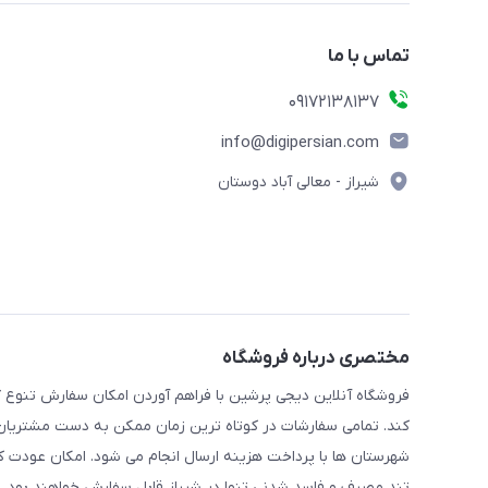
تماس با ما
09172138137
info@digipersian.com
شیراز - معالی آباد دوستان
مختصری درباره فروشگاه
فروشگاه آنلاین دیجی پرشین با فراهم آوردن امکان سفارش تنوع گ
کند. تمامی سفارشات در کوتاه ترین زمان ممکن به دست مشتریان گر
شهرستان ها با پرداخت هزینه ارسال انجام می شود. امکان عودت ک
تند مصرف و فاسد شدنی تنها در شیراز قابل سفارش خواهند بود.