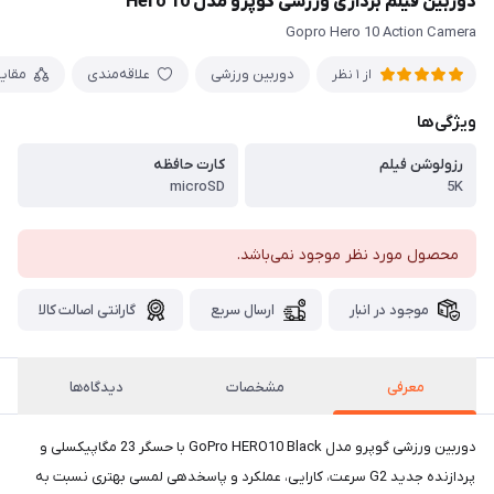
دوربین فیلم برداری ورزشی گوپرو مدل Hero 10
Gopro Hero 10 Action Camera
دوربین ورزشی
علاقه‌مندی
مقای
از 1 نظر
ویژگی‌ها
رزولوشن فیلم
کارت حافظه
microSD
5K
محصول مورد نظر موجود نمی‌باشد.
موجود در انبار
ارسال سریع
گارانتی اصالت کالا
معرفی
مشخصات
دیدگاه‌ها
دوربین ورزشی گوپرو مدل GoPro HERO10 Black با حسگر 23 مگاپیکسلی و
پردازنده جدید G2 سرعت، کارایی، عملکرد و پاسخدهی لمسی بهتری نسبت به