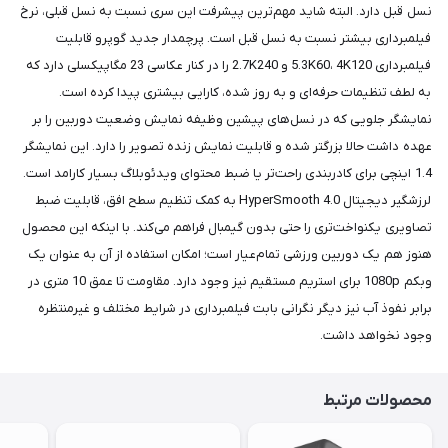
نسل قبل دارد. البته شاید مهم‌ترین پیشرفت این سری نسبت به نسل قبلی، نرخ
فیلمبرداری بیشتر نسبت به نسل قبل است. پرچمدار جدید گوپرو قابلیت
فیلمبرداری 5.3K60، 4K120 و 2.7K240 را در کنار عکاسی 23 مگاپیکسلی دارد که
به لطف تنظیمات حرفه‌ای و به روز شده، کارایی بیشتری پیدا کرده است.
نمایشگر جلویی که در نسل‌های پیشین وظیفه نمایش وضعیت دوربین را بر
عهده داشت حالا بزرگتر شده و قابلیت نمایش زنده تصویر را دارد. این نمایشگر
1.4 اینچی برای کادربندی راحت‌تر یا ضبط محتوای ویدئوبلاگ بسیار کارامد است.
لرزشگیر دیجیتال HyperSmooth 4.0 به کمک تنظیم سطح افق، قابلیت ضبط
تصاویری یکنواخت‌تری را حتی بدون گیمبال فراهم می‌کند. با اینکه این محصول
هنوز هم یک دوربین ورزشی تمام‌عیار است؛ امکان استفاده از آن به عنوان یک
وبکم 1080p برای استریم مستقیم نیز وجود دارد. مقاومت تا عمق 10 متری در
برابر نفوذ آب نیز دیگر نگرانی بابت فیلمبرداری در شرایط مختلف و غیرمنتظره
وجود نخواهد داشت.
محصولات مرتبط