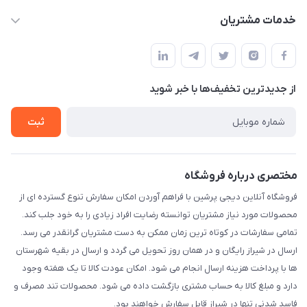
info@digipersian.com
حساب کاربری
خدمات مشتریان
شیراز - معالی آباد دوستان
مجله فروشگاه
قوانین و مقررات
لیست محصولات
حریم خصوصی
درباره ما
از جدید‌ترین تخفیف‌ها با‌ خبر شوید
راهنما
تماس با ما
ثبت
مختصری درباره فروشگاه
فروشگاه آنلاین دیجی پرشین با فراهم آوردن امکان سفارش تنوع گسترده ای از
محصولات مورد نیاز مشتریان توانسته رضایت افراد زیادی را به خود جلب کند.
تمامی سفارشات در کوتاه ترین زمان ممکن به دست مشتریان گرانقدر می رسد.
ارسال در شیراز رایگان و در همان روز تحویل می گردد و ارسال در بقیه شهرستان
ها با پرداخت هزینه ارسال انجام می شود. امکان عودت کالا تا یک هفته وجود
دارد و مبلغ کالا به حساب مشتری بازگشت داده می شود. محصولات تند مصرف و
فاسد شدنی تنها در شیراز قابل سفارش خواهند بود.