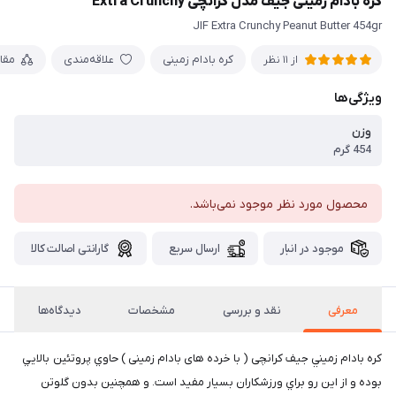
کره بادام زمینی جیف مدل کرانچی Extra Crunchy
JIF Extra Crunchy Peanut Butter 454gr
کره بادام زمینی
علاقه‌مندی
مقا
از 11 نظر
ویژگی‌ها
وزن
454 گرم
محصول مورد نظر موجود نمی‌باشد.
موجود در انبار
ارسال سریع
گارانتی اصالت کالا
معرفی
نقد و بررسی
مشخصات
دیدگاه‌ها
كره بادام زميني جیف کرانچی ( با خرده های بادام زمینی ) حاوي پروتئين بالايي
بوده و از اين رو براي ورزشكاران بسيار مفيد است. و همچنين بدون گلوتن