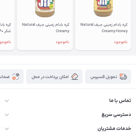
کره بادام زمینی جیف Natural
کره بادام زمینی جیف Natural
کره باد
Creamy Honey
Creamy
شکر ۴۴۰ گرم
ناموجود
ناموجود
ناموجو
امکان پرداخت در محل
ضمانت
تحویل اکسپرس
تماس با ما
09172138137
دسترسی سریع
info@digipersian.com
حساب کاربری
خدمات مشتریان
شیراز - معالی آباد دوستان