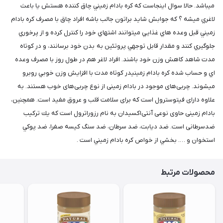
میباشد. حالا سوال اينجاست كه كره بادام زميني چاق كننده هستش يا باعث
لاغري ميشه ؟ كه جوابش شايد براتون جالب باشه افراد چاق با مصرف كره بادام
زميني قبل وعده هاي غذايي ميتوانند اشتهاي خود را كنترل كرده و از پرخوري
جلوگيري كنند و مقدار قابل توجهي پروتئين به بدن خود برسانند، و در كوتاه
مدت شاهد كاهش وزن خود باشند. افراد لاغر هم در طول روز با مصرف وعده
اي و حساب شده كره بادام زمينيدر كوتاه مدت با افزايش وزن خوبي روبرو
ميشوند. چربی‌های موجود در بادام‌ زمینی از نوع چربی‌های خوب هستند. به
علاوه دارای فیتوسترول است که برای سلامت قلب و عروق مفيد است. همچنين،
بادام ‌زمینی حاوی نوعی آنتی‌اکسیدان به نام رزوراترول است که يك ترکیب
ضدسرطانی است. ضد ديابت، ضد سرطان، ضد سنگ كيسه صفرا، ضد پوكي
استخوان و …. بخشي از خواص كره بادام زميني است .
محصولات مرتبط