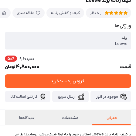
کیف زنانه برند Loewe
کیف و کفش زنانه
علاقه‌مندی
از 8 نظر
ویژگی‌ها
برند
Loewe
50٪
9,600,000
4,800,000
قیمت:
تومان
افزودن به سبدخرید
موجود در انبار
ارسال سریع
گارانتی اصالت کالا
معرفی
مشخصات
دیدگاه‌ها
با کیف زنانه برند Loewe استایل خود را به اوج شیک‌پوشی برسانید! طراحی