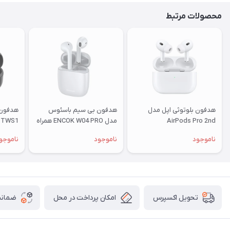
محصولات مرتبط
هدفون بلوتوثی اپل مدل
هدفون بی‌ سیم باسئوس
هدفون 
AirPods Pro 2nd
مدل ENCOK W04 PRO همراه
TWS1
Generation 2023 Type-C
با محفظه شارژ بی‌سیم
ناموجود
ناموجود
ناموجو
امکان پرداخت در محل
ضمانت
تحویل اکسپرس