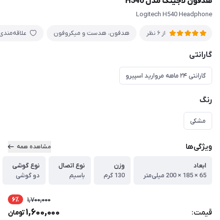
هدفون لاجیتک مدل H540
Logitech H540 Headphone
هدفون، هدست و میکروفون
علاقه‌مندی
از 6 نظر
گارانتی
گارانتی ۲۴ ماهه مروارید اسپیرو
رنگ
مشکی
ویژگی‌ها
مشاهده همه
ابعاد
وزن
نوع اتصال
نوع گوشی
65 × 185 × 200 میلی‌متر
130 گرم
باسیم
دو گوشی
6٪
1,700,000
1,600,000
قیمت:
تومان