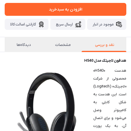
افزودن به سبدخرید
موجود در انبار
ارسال سریع
گارانتی اصالت کالا
نقد و بررسی
مشخصات
دیدگاه‌ها
هدفون لاجیتک مدل H540
هدست «H540»
محصولی از شرکت
«لاجیتک» (Logitech)
است. این هدست به
شکل کابلی به
کامپیوتر وصل
می‌شود و برای اتصال
آن، به یک پورت