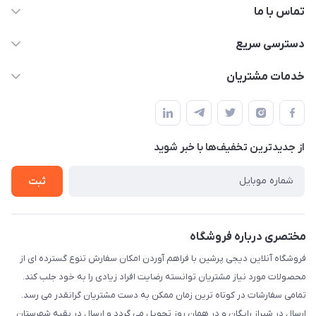
تماس با ما
09172138137
دسترسی سریع
info@digipersian.com
حساب کاربری
خدمات مشتریان
شیراز - معالی آباد دوستان
مجله فروشگاه
قوانین و مقررات
لیست محصولات
حریم خصوصی
درباره ما
از جدید‌ترین تخفیف‌ها با‌ خبر شوید
راهنما
تماس با ما
ثبت
مختصری درباره فروشگاه
فروشگاه آنلاین دیجی پرشین با فراهم آوردن امکان سفارش تنوع گسترده ای از
محصولات مورد نیاز مشتریان توانسته رضایت افراد زیادی را به خود جلب کند.
تمامی سفارشات در کوتاه ترین زمان ممکن به دست مشتریان گرانقدر می رسد.
ارسال در شیراز رایگان و در همان روز تحویل می گردد و ارسال در بقیه شهرستان