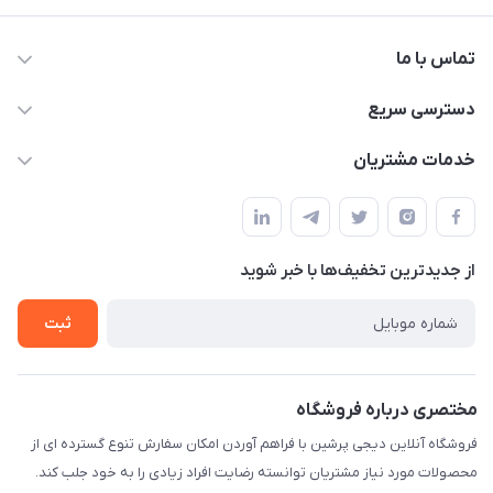
تماس با ما
09172138137
دسترسی سریع
info@digipersian.com
حساب کاربری
خدمات مشتریان
شیراز - معالی آباد دوستان
مجله فروشگاه
قوانین و مقررات
لیست محصولات
حریم خصوصی
درباره ما
از جدید‌ترین تخفیف‌ها با‌ خبر شوید
راهنما
تماس با ما
ثبت
مختصری درباره فروشگاه
فروشگاه آنلاین دیجی پرشین با فراهم آوردن امکان سفارش تنوع گسترده ای از
محصولات مورد نیاز مشتریان توانسته رضایت افراد زیادی را به خود جلب کند.