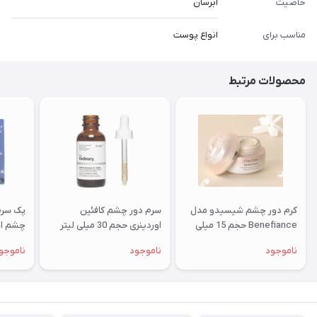
خاصیت
آبرسان
مناسب برای
انواع پوست
محصولات مرتبط
کرم دور چشم شیسیدو مدل
سرم دور چشم کافئین
پک سرم
Benefiance حجم 15 میلی
اوردینری حجم 30 میلی لیتر
چشم اس
لیتر
ناموجود
ناموجود
ناموجو