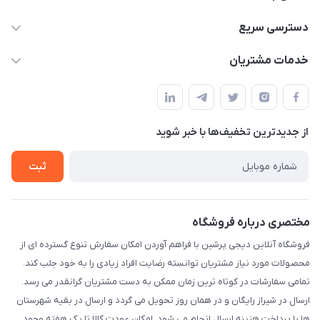
09172138137
دسترسی سریع
info@digipersian.com
حساب کاربری
خدمات مشتریان
شیراز - معالی آباد دوستان
مجله فروشگاه
قوانین و مقررات
لیست محصولات
حریم خصوصی
درباره ما
از جدید‌ترین تخفیف‌ها با‌ خبر شوید
راهنما
تماس با ما
ثبت
مختصری درباره فروشگاه
فروشگاه آنلاین دیجی پرشین با فراهم آوردن امکان سفارش تنوع گسترده ای از
محصولات مورد نیاز مشتریان توانسته رضایت افراد زیادی را به خود جلب کند.
تمامی سفارشات در کوتاه ترین زمان ممکن به دست مشتریان گرانقدر می رسد.
ارسال در شیراز رایگان و در همان روز تحویل می گردد و ارسال در بقیه شهرستان
ها با پرداخت هزینه ارسال انجام می شود. امکان عودت کالا تا یک هفته وجود