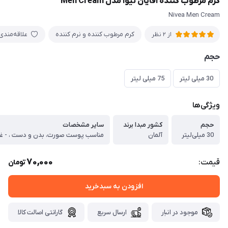
کرم مرطوب کننده آقایان نیوآ مدل Men Cream
Nivea Men Cream
کرم مرطوب کننده و نرم کننده
علاقه‌مندی
از 2 نظر
حجم
30 میلی لیتر
75 میلی لیتر
ویژگی‌ها
حجم
کشور مبدا برند
سایر مشخصات
30 میلی‌لیتر
آلمان
70,000
قیمت:
تومان
افزودن به سبدخرید
موجود در انبار
ارسال سریع
گارانتی اصالت کالا