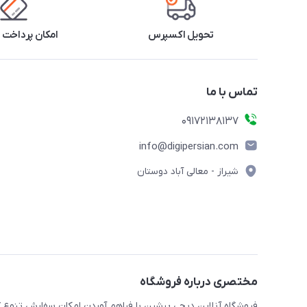
تحویل اکسپرس
امکان پرداخت 
تماس با ما
09172138137
info@digipersian.com
شیراز - معالی آباد دوستان
مختصری درباره فروشگاه
فروشگاه آنلاین دیجی پرشین با فراهم آوردن امکان سفارش تنوع گ