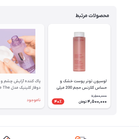
محصولات مرتبط
لوسیون تونر پوست خشک و
پاک کننده آرایش چشم و 
حساس کلارنس حجم 200 میلی
دوفاز کلینیک مد
لیتر
Day Off حجم 125 میلی لیتر
7,500,000
ناموجود
4,500,000
40٪
تومان