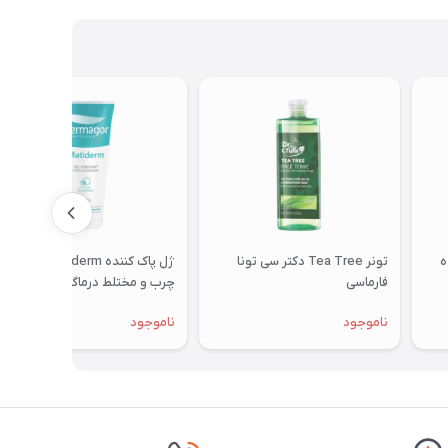
ه
تونر Tea Tree دکتر سی تونا
ژل پاک کننده Matiderm پوست
فارماسی
چرب و مختلط درماگور حجم ۲۰۰
میلی لیتر
ناموجود
ناموجود